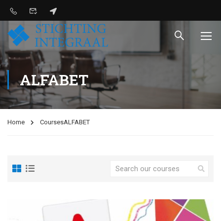
ALFABET
Home
Courses
ALFABET