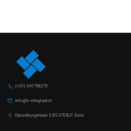
(+31) 641798270
info@s-integraal.nl
Dijnselburgerlaan 3 B5 3705LP Zeist