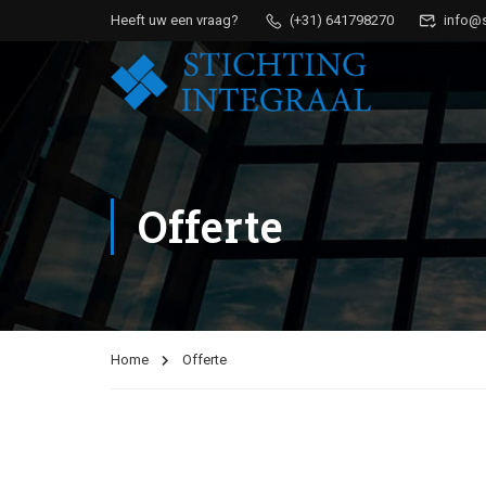
Heeft uw een vraag?
(+31) 641798270
info@s-
Offerte
Home
Offerte