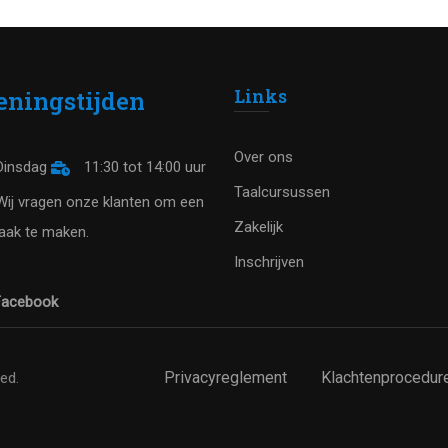
Links
eningstijden
Over ons
insdag
11:30 tot 14:00 uur
Taalcursussen
ij vragen onze klanten om een
Zakelijk
aak te maken.
Inschrijven
acebook
Privacyreglement
Klachtenprocedur
ved.