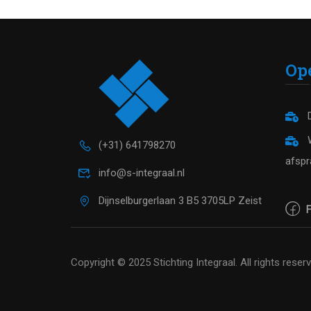
Op
D
W
(+31) 641798270
afspr
info@s-integraal.nl
Dijnselburgerlaan 3 B5 3705LP Zeist
F
Copyright © 2025 Stichting Integraal. All rights reser