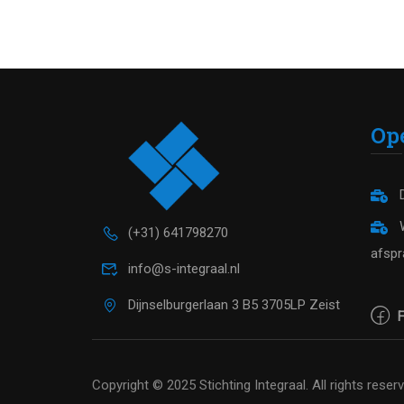
Op
D
W
(+31) 641798270
afspr
info@s-integraal.nl
Dijnselburgerlaan 3 B5 3705LP Zeist
F
Copyright © 2025 Stichting Integraal. All rights reser