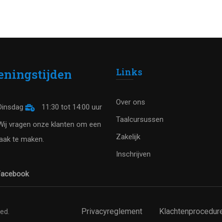
Links
eningstijden
Over ons
insdag
11:30 tot 14:00 uur
Taalcursussen
ij vragen onze klanten om een
Zakelijk
aak te maken.
Inschrijven
acebook
Privacyreglement
Klachtenprocedur
ved.