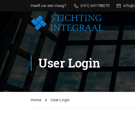
Heeft uw een vraag?
(+31) 641798270
info@s-
User Login
Home
User Login